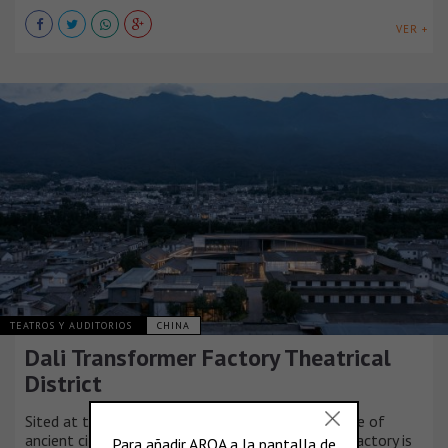
VER +
TEATROS Y AUDITORIOS
CHINA
Dali Transformer Factory Theatrical
District
Sited at the West-south of Erhai Lake, at the edge of
ancient citadel of Dali, an abandon transformer factory is